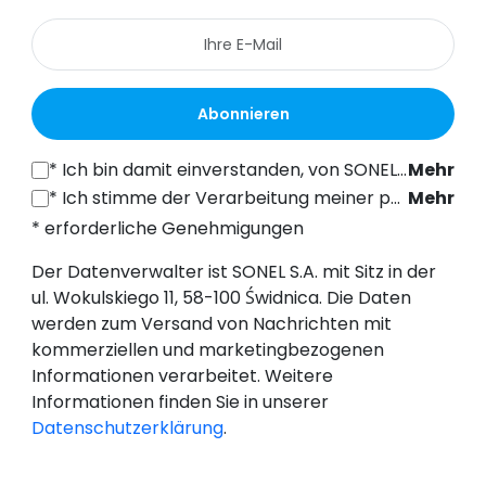
Abonnieren
*
Ich bin damit einverstanden, von SONEL S.A. mit Sitz in der ul. Wokulskiego 11, 58-100 Świdnica, kommerzielle Informationen auf elektronischem Wege (an die angegebene E-Mail-Adresse) zu Marketingzwecken gemäß Art. 398 des Gesetzes vom 12. Juli 2024 über das Recht der elektronischen Kommunikation zu erhalten.
Mehr
*
Ich stimme der Verarbeitung meiner personenbezogenen Daten (E-Mail-Adresse) durch SONEL S.A. mit Sitz in ul. Wokulskiego 11, 58-100 Świdnica, zum Zwecke des Versands eines Newsletters mit kommerziellen und marketingbezogenen Informationen gemäß Art. 6 Abs. 1 Buchstabe a) der Datenschutz-Grundverordnung (DSGVO).
Mehr
* erforderliche Genehmigungen
Der Datenverwalter ist SONEL S.A. mit Sitz in der
ul. Wokulskiego 11, 58-100 Świdnica. Die Daten
werden zum Versand von Nachrichten mit
kommerziellen und marketingbezogenen
Informationen verarbeitet. Weitere
Informationen finden Sie in unserer
Datenschutzerklärung
.