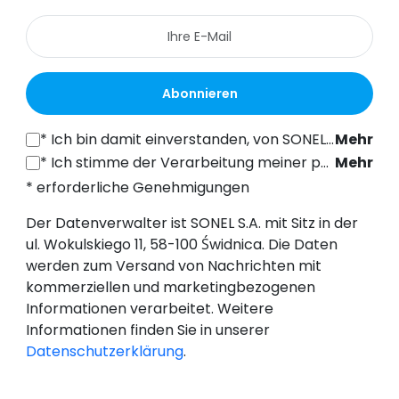
Abonnieren
*
Ich bin damit einverstanden, von SONEL S.A. mit Sitz in der ul. Wokulskiego 11, 58-100 Świdnica, kommerzielle Informationen auf elektronischem Wege (an die angegebene E-Mail-Adresse) zu Marketingzwecken gemäß Art. 398 des Gesetzes vom 12. Juli 2024 über das Recht der elektronischen Kommunikation zu erhalten.
Mehr
*
Ich stimme der Verarbeitung meiner personenbezogenen Daten (E-Mail-Adresse) durch SONEL S.A. mit Sitz in ul. Wokulskiego 11, 58-100 Świdnica, zum Zwecke des Versands eines Newsletters mit kommerziellen und marketingbezogenen Informationen gemäß Art. 6 Abs. 1 Buchstabe a) der Datenschutz-Grundverordnung (DSGVO).
Mehr
* erforderliche Genehmigungen
Der Datenverwalter ist SONEL S.A. mit Sitz in der
ul. Wokulskiego 11, 58-100 Świdnica. Die Daten
werden zum Versand von Nachrichten mit
kommerziellen und marketingbezogenen
Informationen verarbeitet. Weitere
Informationen finden Sie in unserer
Datenschutzerklärung
.