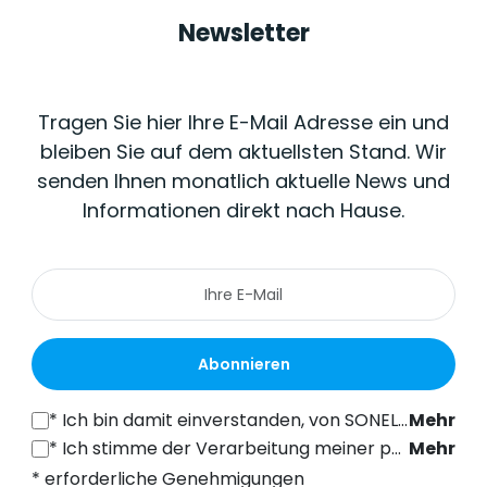
Newsletter
Tragen Sie hier Ihre E-Mail Adresse ein und
bleiben Sie auf dem aktuellsten Stand. Wir
senden Ihnen monatlich aktuelle News und
Informationen direkt nach Hause.
Abonnieren
*
Ich bin damit einverstanden, von SONEL S.A. mit Sitz in der ul. Wokulskiego 11, 58-100 Świdnica, kommerzielle Informationen auf elektronischem Wege (an die angegebene E-Mail-Adresse) zu Marketingzwecken gemäß Art. 398 des Gesetzes vom 12. Juli 2024 über das Recht der elektronischen Kommunikation zu erhalten.
Mehr
*
Ich stimme der Verarbeitung meiner personenbezogenen Daten (E-Mail-Adresse) durch SONEL S.A. mit Sitz in ul. Wokulskiego 11, 58-100 Świdnica, zum Zwecke des Versands eines Newsletters mit kommerziellen und marketingbezogenen Informationen gemäß Art. 6 Abs. 1 Buchstabe a) der Datenschutz-Grundverordnung (DSGVO).
Mehr
* erforderliche Genehmigungen