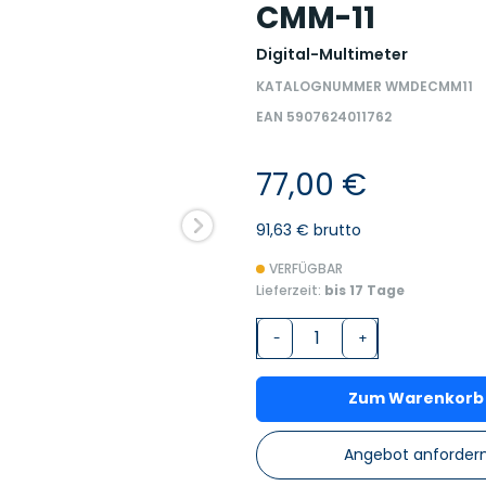
CMM-11
Digital-Multimeter
KATALOGNUMMER WMDECMM11
EAN 5907624011762
77,00 €
91,63 € brutto
VERFÜGBAR
Lieferzeit:
bis 17 Tage
-
+
Zum Warenkorb
Angebot anforder