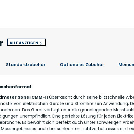
r
ALLE ANZEIGEN
Standardzubehör
Optionales Zubehör
Meinu
Taschenformat
timeter Sonel CMM-11
überrascht durch seine blitzschnelle Arb
gnostik von elektrischen Geräte und Stromkreisen Anwendung. Da
zunehmen. Das Gerät verfügt über alle grundlegenden Messfun
ngen unempfindlich. Eine perfekte Lösung für jeden Elektriker,
rgiebranche. Es bewährt sich perfekt auch unter schwierigen Ar
 Messergebnisses auch bei schlechten Lichtverhältnisses ein Lei