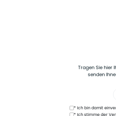
Tragen Sie hier 
senden Ihne
*
Ich bin damit einverstanden, von SONEL S.A. mit Sitz in der ul. 
*
Ich stimme der Verarbeitung meiner personenbezogenen Daten (E-Mail