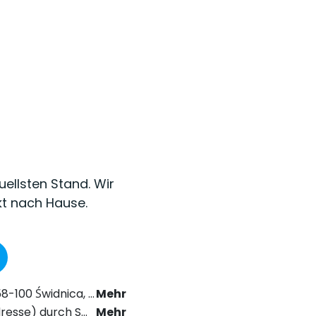
uellsten Stand. Wir
kt nach Hause.
as Recht der elektronischen Kommunikation zu erhalten.
Mehr
chstabe a) der Datenschutz-Grundverordnung (DSGVO).
Mehr