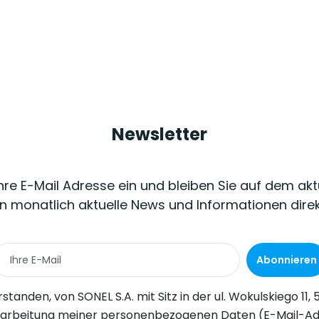
Newsletter
Ihre E-Mail Adresse ein und bleiben Sie auf dem akt
n monatlich aktuelle News und Informationen dire
Abonnieren
Wokulskiego 11, 58-100 Świdnica, kommerzielle Informationen auf elektronischem Wege (an die angegebene E-Mail-Adresse) zu Marketingzwecken gemäß Art. 398 des Gesetzes vom 12. Juli 2024 über d
-Adresse) durch SONEL S.A. mit Sitz in ul. Wokulskiego 11, 58-100 Świdnica, zum Zwecke des Versands eines Newsletters mit kommerziellen und marketingbezogenen Informationen gemäß Art. 6 Abs. 1 Bu