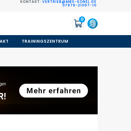
KONTAKT:
VERTRIEB@MBS-SONEL.DE
G
07976-21097-10
0
AKT
TRAININGSZENTRUM