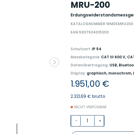
MRU-200
Erdungswiderstandsmessge
KATALOGNUMMER WMDEMRU200
EAN 5907624015203
Schutzart:
IP 54
Messkategorie:
CAT III 600 V, CA
Datenübertragung:
USB, Bluetoo
Display:
graphisch, monochrom, 
1.951,00 €
2.321,69 € brutto
NICHT VERFÜGBAR
-
+