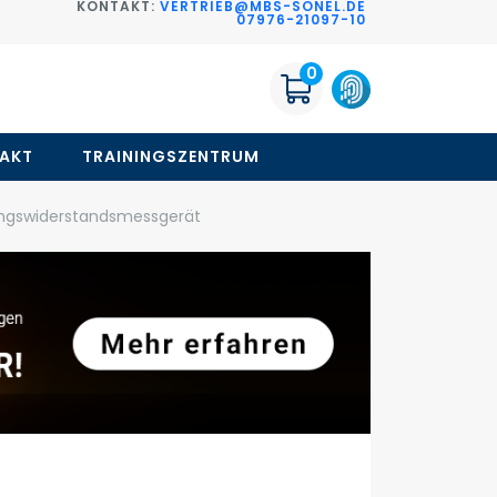
KONTAKT:
VERTRIEB@MBS-SONEL.DE
G
07976-21097-10
0
AKT
TRAININGSZENTRUM
ngswiderstandsmessgerät