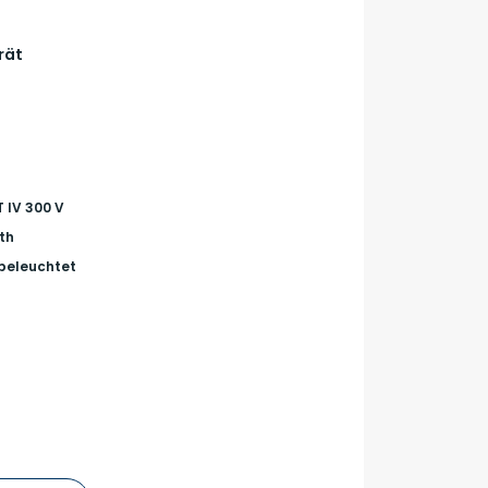
rät
T IV 300 V
th
beleuchtet