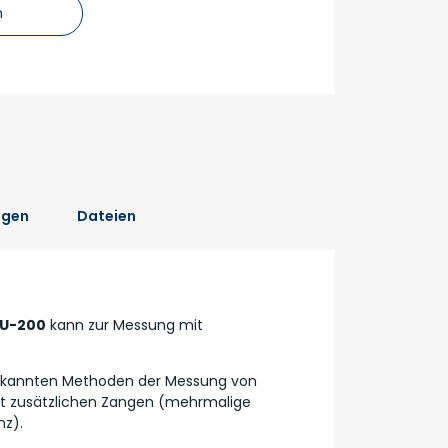
n
ngen
Dateien
RU-200
kann zur Messung mit
e bekannten Methoden der Messung von
it zusätzlichen Zangen (mehrmalige
z).