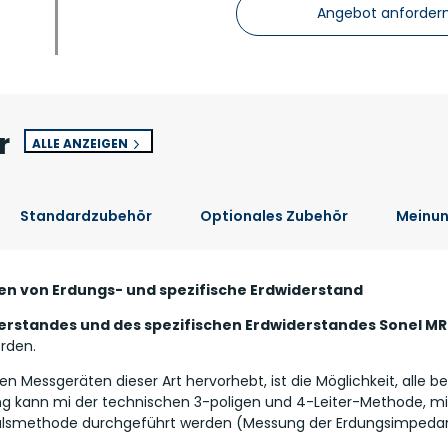
Angebot anforder
r
ALLE ANZEIGEN
Standardzubehör
Optionales Zubehör
Meinu
en von Erdungs- und spezifische Erdwiderstand
erstandes und des spezifischen Erdwiderstandes Sonel M
rden.
en Messgeräten dieser Art hervorhebt, ist die Möglichkeit, all
ng kann mi der technischen 3-poligen und 4-Leiter-Methode, m
pulsmethode durchgeführt werden (Messung der Erdungsimpedan