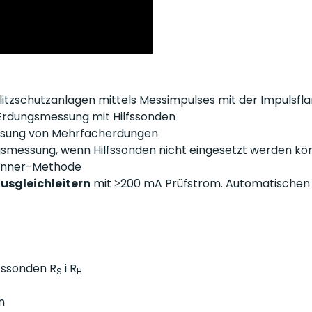
itzschutzanlagen mittels Messimpulses mit der Impulsflan
Erdungsmessung mit Hilfssonden
sung von Mehrfacherdungen
smessung, wenn Hilfssonden nicht eingesetzt werden kö
nner-Methode
usgleichleitern
mit ≥200 mA Prüfstrom. Automatischen Nu
fssonden R
i R
S
H
n