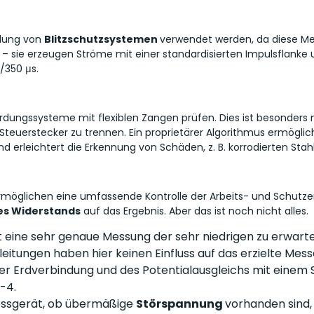
dung von
Blitzschutzsystemen
verwendet werden, da diese Me
 – sie erzeugen Ströme mit einer standardisierten Impulsflanke un
/350 μs.
ungssysteme mit flexiblen Zangen prüfen. Dies ist besonders nütz
 Steuerstecker zu trennen. Ein proprietärer Algorithmus ermögli
 erleichtert die Erkennung von Schäden, z. B. korrodierten Sta
möglichen eine umfassende Kontrolle der Arbeits- und Schutzerd
hres Widerstands
auf das Ergebnis. Aber das ist noch nicht alles.
 eine sehr genaue Messung der sehr niedrigen zu erwart
tungen haben hier keinen Einfluss auf das erzielte Mess
er Erdverbindung und des Potentialausgleichs mit einem S
-4.
essgerät, ob übermäßige
Störspannung
vorhanden sind,