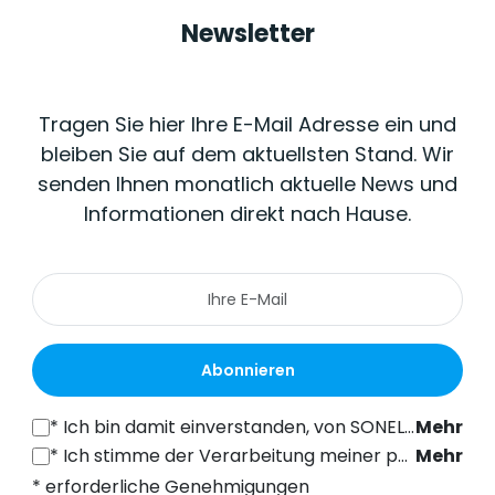
Newsletter
Tragen Sie hier Ihre E-Mail Adresse ein und
bleiben Sie auf dem aktuellsten Stand. Wir
senden Ihnen monatlich aktuelle News und
Informationen direkt nach Hause.
Abonnieren
*
Ich bin damit einverstanden, von SONEL S.A. mit Sitz in der ul. Wokulskiego 11, 58-100 Świdnica, kommerzielle Informationen auf elektronischem Wege (an die angegebene E-Mail-Adresse) zu Marketingzwecken gemäß Art. 398 des Gesetzes vom 12. Juli 2024 über das Recht der elektronischen Kommunikation zu erhalten.
Mehr
*
Ich stimme der Verarbeitung meiner personenbezogenen Daten (E-Mail-Adresse) durch SONEL S.A. mit Sitz in ul. Wokulskiego 11, 58-100 Świdnica, zum Zwecke des Versands eines Newsletters mit kommerziellen und marketingbezogenen Informationen gemäß Art. 6 Abs. 1 Buchstabe a) der Datenschutz-Grundverordnung (DSGVO).
Mehr
* erforderliche Genehmigungen