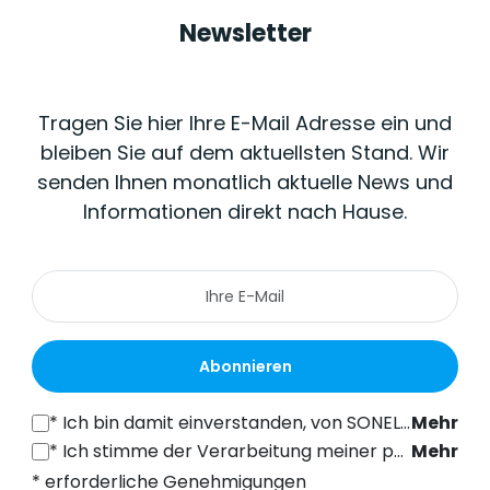
Newsletter
Tragen Sie hier Ihre E-Mail Adresse ein und
bleiben Sie auf dem aktuellsten Stand. Wir
senden Ihnen monatlich aktuelle News und
Informationen direkt nach Hause.
Abonnieren
*
Ich bin damit einverstanden, von SONEL S.A. mit Sitz in der ul. Wokulskiego 11, 58-100 Świdnica, kommerzielle Informationen auf elektronischem Wege (an die angegebene E-Mail-Adresse) zu Marketingzwecken gemäß Art. 398 des Gesetzes vom 12. Juli 2024 über das Recht der elektronischen Kommunikation zu erhalten.
Mehr
*
Ich stimme der Verarbeitung meiner personenbezogenen Daten (E-Mail-Adresse) durch SONEL S.A. mit Sitz in ul. Wokulskiego 11, 58-100 Świdnica, zum Zwecke des Versands eines Newsletters mit kommerziellen und marketingbezogenen Informationen gemäß Art. 6 Abs. 1 Buchstabe a) der Datenschutz-Grundverordnung (DSGVO).
Mehr
* erforderliche Genehmigungen