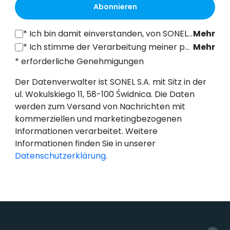
Abonnieren
*
Ich bin damit einverstanden, von SONEL S.A. mit Sitz in der ul. Wokulskiego 11, 58-100 Świdnica, kommerzielle Informationen auf elektronischem Wege (an die angegebene E-Mail-Adresse) zu Marketingzwecken gemäß Art. 398 des Gesetzes vom 12. Juli 2024 über das Recht der elektronischen Kommunikation zu erhalten.
Mehr
*
Ich stimme der Verarbeitung meiner personenbezogenen Daten (E-Mail-Adresse) durch SONEL S.A. mit Sitz in ul. Wokulskiego 11, 58-100 Świdnica, zum Zwecke des Versands eines Newsletters mit kommerziellen und marketingbezogenen Informationen gemäß Art. 6 Abs. 1 Buchstabe a) der Datenschutz-Grundverordnung (DSGVO).
Mehr
* erforderliche Genehmigungen
Der Datenverwalter ist SONEL S.A. mit Sitz in der
ul. Wokulskiego 11, 58-100 Świdnica. Die Daten
werden zum Versand von Nachrichten mit
kommerziellen und marketingbezogenen
Informationen verarbeitet. Weitere
Informationen finden Sie in unserer
Datenschutzerklärung
.