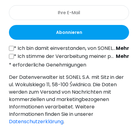
Abonnieren
*
Ich bin damit einverstanden, von SONEL S.A. mit Sitz in der ul. Wokulskiego 11, 58-100 Świdnica, kommerzielle Informationen auf elektronischem Wege (an die angegebene E-Mail-Adresse) zu Marketingzwecken gemäß Art. 398 des Gesetzes vom 12. Juli 2024 über das Recht der elektronischen Kommunikation zu erhalten.
Mehr
*
Ich stimme der Verarbeitung meiner personenbezogenen Daten (E-Mail-Adresse) durch SONEL S.A. mit Sitz in ul. Wokulskiego 11, 58-100 Świdnica, zum Zwecke des Versands eines Newsletters mit kommerziellen und marketingbezogenen Informationen gemäß Art. 6 Abs. 1 Buchstabe a) der Datenschutz-Grundverordnung (DSGVO).
Mehr
* erforderliche Genehmigungen
Der Datenverwalter ist SONEL S.A. mit Sitz in der
ul. Wokulskiego 11, 58-100 Świdnica. Die Daten
werden zum Versand von Nachrichten mit
kommerziellen und marketingbezogenen
Informationen verarbeitet. Weitere
Informationen finden Sie in unserer
Datenschutzerklärung
.