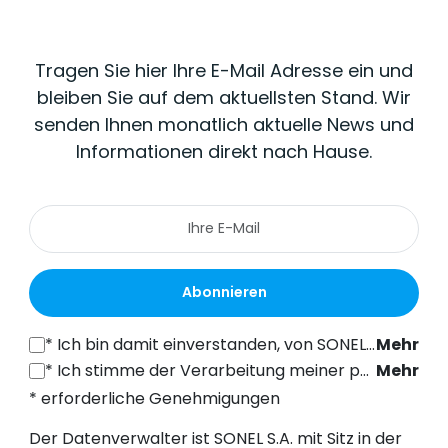
Tragen Sie hier Ihre E-Mail Adresse ein und
bleiben Sie auf dem aktuellsten Stand. Wir
senden Ihnen monatlich aktuelle News und
Informationen direkt nach Hause.
Abonnieren
*
Ich bin damit einverstanden, von SONEL S.A. mit Sitz in der ul. Wokulskiego 11, 58-100 Świdnica, kommerzielle Informationen auf elektronischem Wege (an die angegebene E-Mail-Adresse) zu Marketingzwecken gemäß Art. 398 des Gesetzes vom 12. Juli 2024 über das Recht der elektronischen Kommunikation zu erhalten.
Mehr
*
Ich stimme der Verarbeitung meiner personenbezogenen Daten (E-Mail-Adresse) durch SONEL S.A. mit Sitz in ul. Wokulskiego 11, 58-100 Świdnica, zum Zwecke des Versands eines Newsletters mit kommerziellen und marketingbezogenen Informationen gemäß Art. 6 Abs. 1 Buchstabe a) der Datenschutz-Grundverordnung (DSGVO).
Mehr
* erforderliche Genehmigungen
Der Datenverwalter ist SONEL S.A. mit Sitz in der