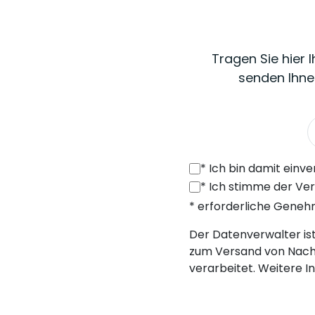
Tragen Sie hier 
senden Ihne
*
Ich bin damit einverstanden, von SONEL S.A. mit Sitz in der ul. 
*
Ich stimme der Verarbeitung meiner personenbezogenen Daten (E-Mail
* erforderliche Gene
Der Datenverwalter ist 
zum Versand von Nach
verarbeitet. Weitere I