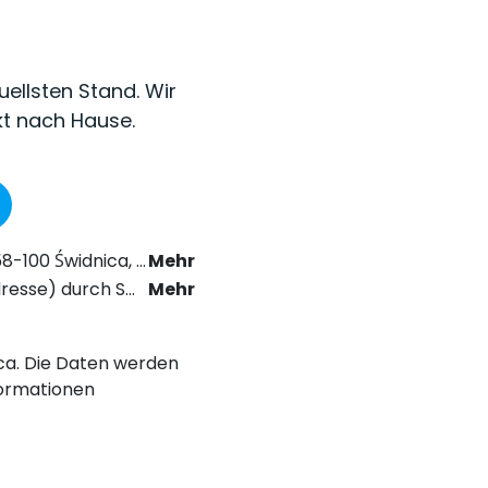
uellsten Stand. Wir
kt nach Hause.
as Recht der elektronischen Kommunikation zu erhalten.
Mehr
chstabe a) der Datenschutz-Grundverordnung (DSGVO).
Mehr
nica. Die Daten werden
ormationen