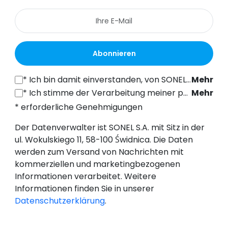
Abonnieren
*
Ich bin damit einverstanden, von SONEL S.A. mit Sitz in der ul. Wokulskiego 11, 58-100 Świdnica, kommerzielle Informationen auf elektronischem Wege (an die angegebene E-Mail-Adresse) zu Marketingzwecken gemäß Art. 398 des Gesetzes vom 12. Juli 2024 über das Recht der elektronischen Kommunikation zu erhalten.
Mehr
*
Ich stimme der Verarbeitung meiner personenbezogenen Daten (E-Mail-Adresse) durch SONEL S.A. mit Sitz in ul. Wokulskiego 11, 58-100 Świdnica, zum Zwecke des Versands eines Newsletters mit kommerziellen und marketingbezogenen Informationen gemäß Art. 6 Abs. 1 Buchstabe a) der Datenschutz-Grundverordnung (DSGVO).
Mehr
* erforderliche Genehmigungen
Der Datenverwalter ist SONEL S.A. mit Sitz in der
ul. Wokulskiego 11, 58-100 Świdnica. Die Daten
werden zum Versand von Nachrichten mit
kommerziellen und marketingbezogenen
Informationen verarbeitet. Weitere
Informationen finden Sie in unserer
Datenschutzerklärung
.