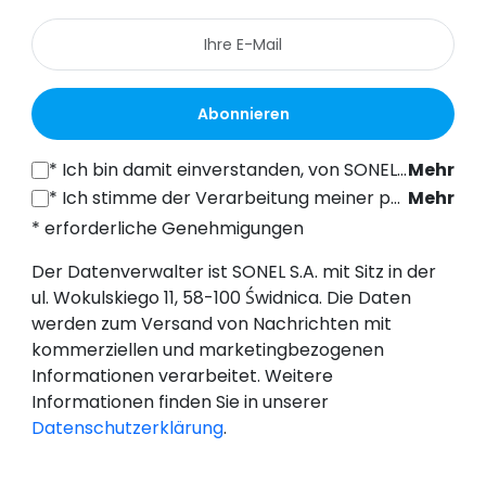
Abonnieren
*
Ich bin damit einverstanden, von SONEL S.A. mit Sitz in der ul. Wokulskiego 11, 58-100 Świdnica, kommerzielle Informationen auf elektronischem Wege (an die angegebene E-Mail-Adresse) zu Marketingzwecken gemäß Art. 398 des Gesetzes vom 12. Juli 2024 über das Recht der elektronischen Kommunikation zu erhalten.
Mehr
*
Ich stimme der Verarbeitung meiner personenbezogenen Daten (E-Mail-Adresse) durch SONEL S.A. mit Sitz in ul. Wokulskiego 11, 58-100 Świdnica, zum Zwecke des Versands eines Newsletters mit kommerziellen und marketingbezogenen Informationen gemäß Art. 6 Abs. 1 Buchstabe a) der Datenschutz-Grundverordnung (DSGVO).
Mehr
* erforderliche Genehmigungen
Der Datenverwalter ist SONEL S.A. mit Sitz in der
ul. Wokulskiego 11, 58-100 Świdnica. Die Daten
werden zum Versand von Nachrichten mit
kommerziellen und marketingbezogenen
Informationen verarbeitet. Weitere
Informationen finden Sie in unserer
Datenschutzerklärung
.