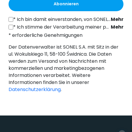
Abonnieren
*
Ich bin damit einverstanden, von SONEL S.A. mit Sitz in der ul. Wokulskiego 11, 58-100 Świdnica, kommerzielle Informationen auf elektronischem Wege (an die angegebene E-Mail-Adresse) zu Marketingzwecken gemäß Art. 398 des Gesetzes vom 12. Juli 2024 über das Recht der elektronischen Kommunikation zu erhalten.
Mehr
*
Ich stimme der Verarbeitung meiner personenbezogenen Daten (E-Mail-Adresse) durch SONEL S.A. mit Sitz in ul. Wokulskiego 11, 58-100 Świdnica, zum Zwecke des Versands eines Newsletters mit kommerziellen und marketingbezogenen Informationen gemäß Art. 6 Abs. 1 Buchstabe a) der Datenschutz-Grundverordnung (DSGVO).
Mehr
* erforderliche Genehmigungen
Der Datenverwalter ist SONEL S.A. mit Sitz in der
ul. Wokulskiego 11, 58-100 Świdnica. Die Daten
werden zum Versand von Nachrichten mit
kommerziellen und marketingbezogenen
Informationen verarbeitet. Weitere
Informationen finden Sie in unserer
Datenschutzerklärung
.