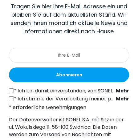
Tragen Sie hier Ihre E-Mail Adresse ein und
bleiben Sie auf dem aktuellsten Stand. Wir
senden Ihnen monatlich aktuelle News und
Informationen direkt nach Hause.
Abonnieren
*
Ich bin damit einverstanden, von SONEL S.A. mit Sitz in der ul. Wokulskiego 11, 58-100 Świdnica, kommerzielle Informationen auf elektronischem Wege (an die angegebene E-Mail-Adresse) zu Marketingzwecken gemäß Art. 398 des Gesetzes vom 12. Juli 2024 über das Recht der elektronischen Kommunikation zu erhalten.
Mehr
*
Ich stimme der Verarbeitung meiner personenbezogenen Daten (E-Mail-Adresse) durch SONEL S.A. mit Sitz in ul. Wokulskiego 11, 58-100 Świdnica, zum Zwecke des Versands eines Newsletters mit kommerziellen und marketingbezogenen Informationen gemäß Art. 6 Abs. 1 Buchstabe a) der Datenschutz-Grundverordnung (DSGVO).
Mehr
* erforderliche Genehmigungen
Der Datenverwalter ist SONEL S.A. mit Sitz in der
ul. Wokulskiego 11, 58-100 Świdnica. Die Daten
werden zum Versand von Nachrichten mit