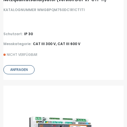
KATALOGNUMMER WMGBPQM750DC1R1CT1T1
Schutzart:
IP 30
Messkategorie:
CAT III 300 V, CAT III 600 V
NICHT VERFÜGBAR
ANFRAGEN