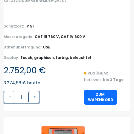
KATALOGNUMMER WMDEPQM707
Schutzart:
IP 51
Messkategorie:
CAT III 760 V, CAT IV 600 V
Datenübertragung:
USB
Display:
Touch, graphisch, farbig, beleuchtet
2.752,00 €
VERFÜGBAR
Lieferzeit:
bis 3 Tage
3.274,88 € brutto
ZUM
-
+
WARENKORB