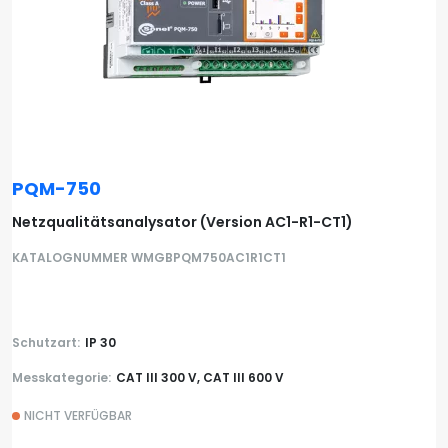
PQM-750
Netzqualitätsanalysator (Version AC1-R1-CT1)
KATALOGNUMMER WMGBPQM750AC1R1CT1
Schutzart:
IP 30
Messkategorie:
CAT III 300 V, CAT III 600 V
NICHT VERFÜGBAR