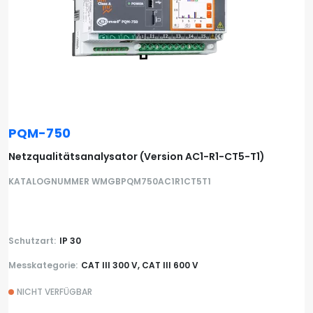
PQM-750
Netzqualitätsanalysator (Version AC1-R1-CT5-T1)
KATALOGNUMMER WMGBPQM750AC1R1CT5T1
Schutzart:
IP 30
Messkategorie:
CAT III 300 V, CAT III 600 V
NICHT VERFÜGBAR