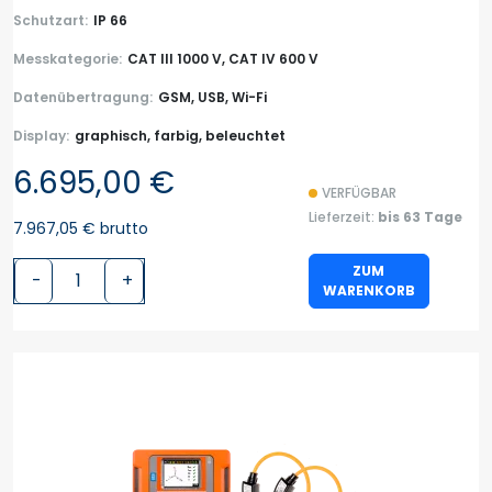
Schutzart:
IP 66
Messkategorie:
CAT III 1000 V, CAT IV 600 V
Datenübertragung:
GSM, USB, Wi-Fi
Display:
graphisch, farbig, beleuchtet
6.695,00 €
VERFÜGBAR
Lieferzeit:
bis 63 Tage
7.967,05 € brutto
ZUM
-
+
WARENKORB