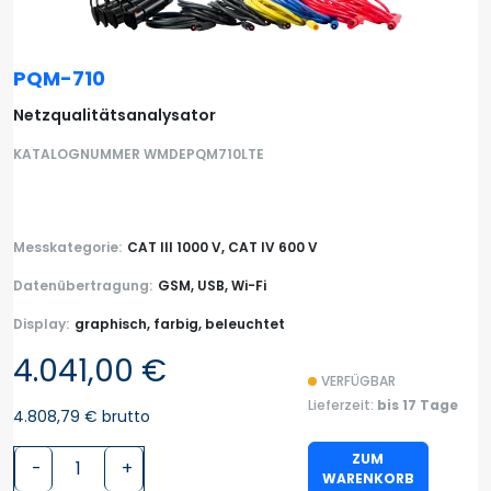
PQM-710
Netzqualitätsanalysator
KATALOGNUMMER WMDEPQM710LTE
Messkategorie:
CAT III 1000 V, CAT IV 600 V
Datenübertragung:
GSM, USB, Wi-Fi
Display:
graphisch, farbig, beleuchtet
4.041,00 €
VERFÜGBAR
Lieferzeit:
bis 17 Tage
4.808,79 € brutto
ZUM
-
+
WARENKORB