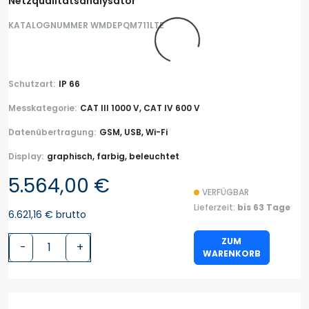
Netzqualitätsanalysator
KATALOGNUMMER WMDEPQM711LTE
Schutzart:
IP 66
Messkategorie:
CAT III 1000 V, CAT IV 600 V
Datenübertragung:
GSM, USB, Wi-Fi
Display:
graphisch, farbig, beleuchtet
5.564,00 €
VERFÜGBAR
Lieferzeit:
bis 63 Tage
6.621,16 € brutto
ZUM
-
+
WARENKORB