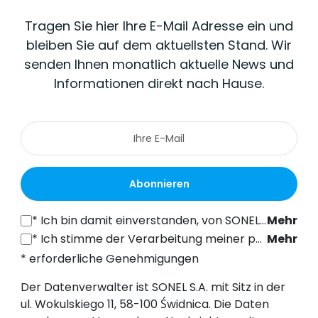
Tragen Sie hier Ihre E-Mail Adresse ein und
bleiben Sie auf dem aktuellsten Stand. Wir
senden Ihnen monatlich aktuelle News und
Informationen direkt nach Hause.
Abonnieren
*
Ich bin damit einverstanden, von SONEL S.A. mit Sitz in der ul. Wokulskiego 11, 58-100 Świdnica, kommerzielle Informationen auf elektronischem Wege (an die angegebene E-Mail-Adresse) zu Marketingzwecken gemäß Art. 398 des Gesetzes vom 12. Juli 2024 über das Recht der elektronischen Kommunikation zu erhalten.
Mehr
*
Ich stimme der Verarbeitung meiner personenbezogenen Daten (E-Mail-Adresse) durch SONEL S.A. mit Sitz in ul. Wokulskiego 11, 58-100 Świdnica, zum Zwecke des Versands eines Newsletters mit kommerziellen und marketingbezogenen Informationen gemäß Art. 6 Abs. 1 Buchstabe a) der Datenschutz-Grundverordnung (DSGVO).
Mehr
* erforderliche Genehmigungen
Der Datenverwalter ist SONEL S.A. mit Sitz in der
ul. Wokulskiego 11, 58-100 Świdnica. Die Daten