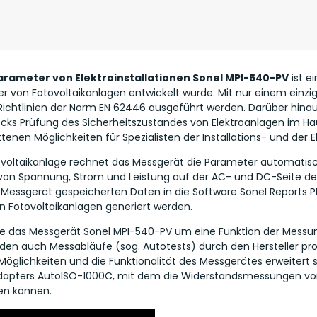
arameter von Elektroinstallationen Sonel MPI-540-PV
ist e
r von Fotovoltaikanlagen entwickelt wurde. Mit nur einem einz
ichtlinien der Norm EN 62446 ausgeführt werden. Darüber hina
s Prüfung des Sicherheitszustandes von Elektroanlagen im Haush
tenen Möglichkeiten für Spezialisten der Installations- und der 
voltaikanlage rechnet das Messgerät die Parameter automatisc
n Spannung, Strom und Leistung auf der AC- und DC-Seite des
essgerät gespeicherten Daten in die Software Sonel Reports PL
n Fotovoltaikanlagen generiert werden.
e das Messgerät Sonel MPI-540-PV um eine Funktion der Messu
en auch Messabläufe (sog. Autotests) durch den Hersteller pr
Möglichkeiten und die Funktionalität des Messgerätes erweitert
dapters AutoISO-1000C, mit dem die Widerstandsmessungen von 
en können.