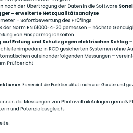
en nach der Übertragung der Daten in die Software
Sonel
er – erweiterte Netzqualitätsanalyse
meter – Sofortbewertung des Prüflings
S der Norm EN 61000-4-30 gemessen – höchste Genauig
eilung von Einsparmöglichkeiten
g auf Erdung und Schutz gegen elektrischen Schlag –
schleifenimpedanz in RCD gesicherten Systemen ohne Aus
utomatischen aufeinanderfolgenden Messungen – verein
zum Prüfbericht
unktionen
. Es vereint die Funktionalität mehrerer Geräte und g
önnen die Messungen von PhotovoltaikAnlagen gemäß E
tern und Potenzialausgleich,
ite,