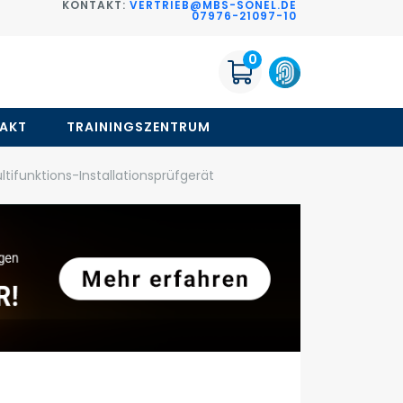
KONTAKT:
VERTRIEB@MBS-SONEL.DE
G
07976-21097-10
0
AKT
TRAININGSZENTRUM
tifunktions-Installationsprüfgerät