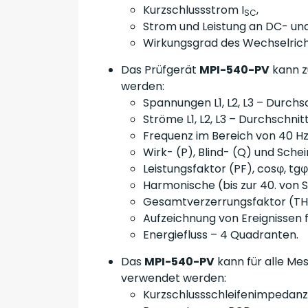
Kurzschlussstrom I
,
SC
Strom und Leistung an DC- und
Wirkungsgrad des Wechselrich
Das Prüfgerät
MPI-540-PV
kann z
werden:
Spannungen L1, L2, L3 – Durchs
Ströme L1, L2, L3 – Durchschn
Frequenz im Bereich von 40 Hz
Wirk- (P), Blind- (Q) und Schein
Leistungsfaktor (PF), cosφ, tgφ
Harmonische (bis zur 40. von
Gesamtverzerrungsfaktor (TH
Aufzeichnung von Ereignissen 
Energiefluss – 4 Quadranten.
Das
MPI-540-PV
kann für alle Me
verwendet werden:
Kurzschlussschleifenimpedanz 