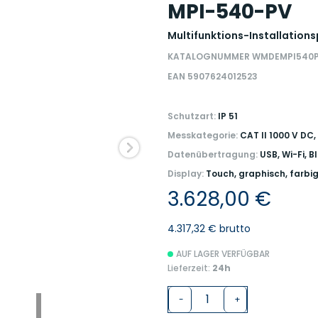
MPI-540-PV
Multifunktions-Installation
KATALOGNUMMER WMDEMPI540
EAN 5907624012523
Schutzart:
IP 51
Messkategorie:
CAT II 1000 V DC,
Datenübertragung:
USB, Wi-Fi, 
Display:
Touch, graphisch, farbi
3.628,00 €
4.317,32 € brutto
AUF LAGER VERFÜGBAR
Lieferzeit:
24h
-
+