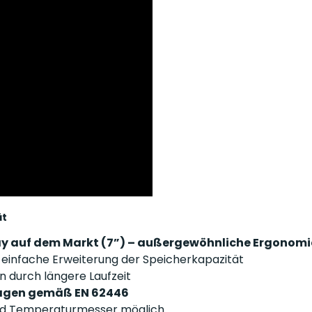
ät
y auf dem Markt (7”) – außergewöhnliche Ergonom
einfache Erweiterung der Speicherkapazität
en durch längere Laufzeit
lagen gemäß EN 62446
nd Temperaturmesser möglich