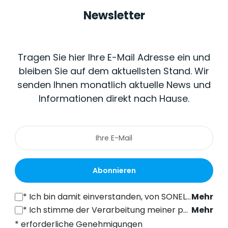
Newsletter
Tragen Sie hier Ihre E-Mail Adresse ein und
bleiben Sie auf dem aktuellsten Stand. Wir
senden Ihnen monatlich aktuelle News und
Informationen direkt nach Hause.
Abonnieren
*
Ich bin damit einverstanden, von SONEL S.A. mit Sitz in der ul. Wokulskiego 11, 58-100 Świdnica, kommerzielle Informationen auf elektronischem Wege (an die angegebene E-Mail-Adresse) zu Marketingzwecken gemäß Art. 398 des Gesetzes vom 12. Juli 2024 über das Recht der elektronischen Kommunikation zu erhalten.
Mehr
*
Ich stimme der Verarbeitung meiner personenbezogenen Daten (E-Mail-Adresse) durch SONEL S.A. mit Sitz in ul. Wokulskiego 11, 58-100 Świdnica, zum Zwecke des Versands eines Newsletters mit kommerziellen und marketingbezogenen Informationen gemäß Art. 6 Abs. 1 Buchstabe a) der Datenschutz-Grundverordnung (DSGVO).
Mehr
* erforderliche Genehmigungen