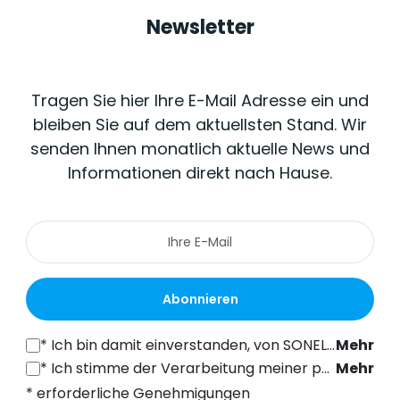
Newsletter
Tragen Sie hier Ihre E-Mail Adresse ein und
bleiben Sie auf dem aktuellsten Stand. Wir
senden Ihnen monatlich aktuelle News und
Informationen direkt nach Hause.
Abonnieren
*
Ich bin damit einverstanden, von SONEL S.A. mit Sitz in der ul. Wokulskiego 11, 58-100 Świdnica, kommerzielle Informationen auf elektronischem Wege (an die angegebene E-Mail-Adresse) zu Marketingzwecken gemäß Art. 398 des Gesetzes vom 12. Juli 2024 über das Recht der elektronischen Kommunikation zu erhalten.
Mehr
*
Ich stimme der Verarbeitung meiner personenbezogenen Daten (E-Mail-Adresse) durch SONEL S.A. mit Sitz in ul. Wokulskiego 11, 58-100 Świdnica, zum Zwecke des Versands eines Newsletters mit kommerziellen und marketingbezogenen Informationen gemäß Art. 6 Abs. 1 Buchstabe a) der Datenschutz-Grundverordnung (DSGVO).
Mehr
* erforderliche Genehmigungen