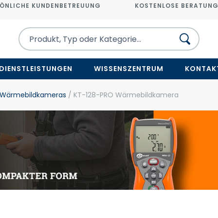
ÖNLICHE KUNDENBETREUUNG
KOSTENLOSE BERATUN
DIENSTLEISTUNGEN
WISSENSZENTRUM
KONTAK
 Wärmebildkameras
/ KT-128-PRO Wärmebildkamera