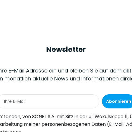
Newsletter
Ihre E-Mail Adresse ein und bleiben Sie auf dem akt
n monatlich aktuelle News und Informationen dire
Abonnieren
Wokulskiego 11, 58-100 Świdnica, kommerzielle Informationen auf elektronischem Wege (an die angegebene E-Mail-Adresse) zu Marketingzwecken gemäß Art. 398 des Gesetzes vom 12. Juli 2024 über d
-Adresse) durch SONEL S.A. mit Sitz in ul. Wokulskiego 11, 58-100 Świdnica, zum Zwecke des Versands eines Newsletters mit kommerziellen und marketingbezogenen Informationen gemäß Art. 6 Abs. 1 Bu