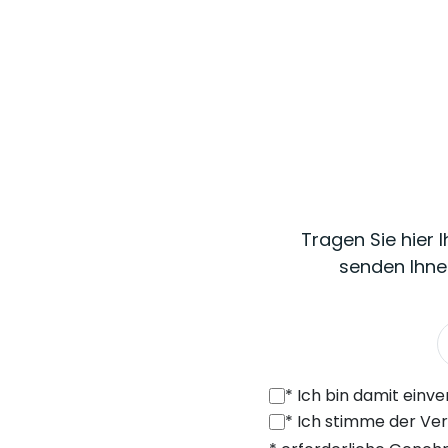
Tragen Sie hier 
senden Ihne
*
Ich bin damit einverstanden, von SONEL S.A. mit Sitz in der ul. 
*
Ich stimme der Verarbeitung meiner personenbezogenen Daten (E-Mail