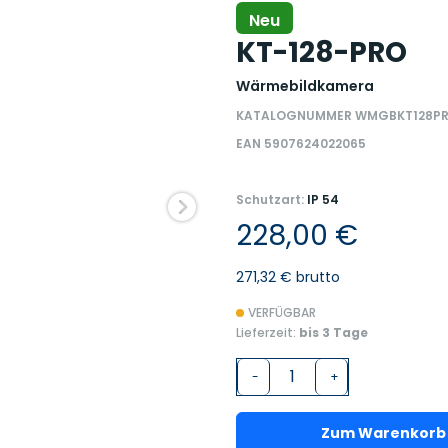
Neu
KT-128-PRO
Wärmebildkamera
KATALOGNUMMER WMGBKT128P
EAN 5907624022065
Schutzart:
IP 54
228,00 €
271,32 € brutto
VERFÜGBAR
Lieferzeit:
bis 3 Tage
-
+
Zum Warenkorb