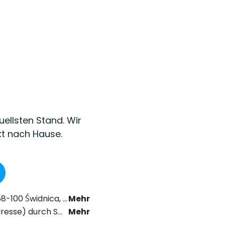
uellsten Stand. Wir
kt nach Hause.
as Recht der elektronischen Kommunikation zu erhalten.
Mehr
chstabe a) der Datenschutz-Grundverordnung (DSGVO).
Mehr