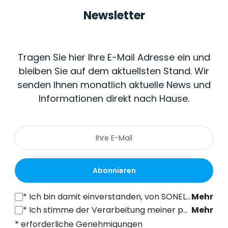
Newsletter
Tragen Sie hier Ihre E-Mail Adresse ein und
bleiben Sie auf dem aktuellsten Stand. Wir
senden Ihnen monatlich aktuelle News und
Informationen direkt nach Hause.
Abonnieren
*
Ich bin damit einverstanden, von SONEL S.A. mit Sitz in der ul. Wokulskiego 11, 58-100 Świdnica, kommerzielle Informationen auf elektronischem Wege (an die angegebene E-Mail-Adresse) zu Marketingzwecken gemäß Art. 398 des Gesetzes vom 12. Juli 2024 über das Recht der elektronischen Kommunikation zu erhalten.
Mehr
*
Ich stimme der Verarbeitung meiner personenbezogenen Daten (E-Mail-Adresse) durch SONEL S.A. mit Sitz in ul. Wokulskiego 11, 58-100 Świdnica, zum Zwecke des Versands eines Newsletters mit kommerziellen und marketingbezogenen Informationen gemäß Art. 6 Abs. 1 Buchstabe a) der Datenschutz-Grundverordnung (DSGVO).
Mehr
* erforderliche Genehmigungen