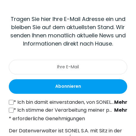
Tragen Sie hier Ihre E-Mail Adresse ein und
bleiben Sie auf dem aktuellsten Stand. Wir
senden Ihnen monatlich aktuelle News und
Informationen direkt nach Hause.
Abonnieren
*
Ich bin damit einverstanden, von SONEL S.A. mit Sitz in der ul. Wokulskiego 11, 58-100 Świdnica, kommerzielle Informationen auf elektronischem Wege (an die angegebene E-Mail-Adresse) zu Marketingzwecken gemäß Art. 398 des Gesetzes vom 12. Juli 2024 über das Recht der elektronischen Kommunikation zu erhalten.
Mehr
*
Ich stimme der Verarbeitung meiner personenbezogenen Daten (E-Mail-Adresse) durch SONEL S.A. mit Sitz in ul. Wokulskiego 11, 58-100 Świdnica, zum Zwecke des Versands eines Newsletters mit kommerziellen und marketingbezogenen Informationen gemäß Art. 6 Abs. 1 Buchstabe a) der Datenschutz-Grundverordnung (DSGVO).
Mehr
* erforderliche Genehmigungen
Der Datenverwalter ist SONEL S.A. mit Sitz in der