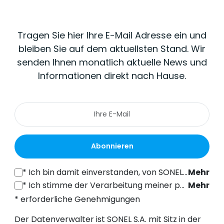
Tragen Sie hier Ihre E-Mail Adresse ein und
bleiben Sie auf dem aktuellsten Stand. Wir
senden Ihnen monatlich aktuelle News und
Informationen direkt nach Hause.
Abonnieren
*
Ich bin damit einverstanden, von SONEL S.A. mit Sitz in der ul. Wokulskiego 11, 58-100 Świdnica, kommerzielle Informationen auf elektronischem Wege (an die angegebene E-Mail-Adresse) zu Marketingzwecken gemäß Art. 398 des Gesetzes vom 12. Juli 2024 über das Recht der elektronischen Kommunikation zu erhalten.
Mehr
*
Ich stimme der Verarbeitung meiner personenbezogenen Daten (E-Mail-Adresse) durch SONEL S.A. mit Sitz in ul. Wokulskiego 11, 58-100 Świdnica, zum Zwecke des Versands eines Newsletters mit kommerziellen und marketingbezogenen Informationen gemäß Art. 6 Abs. 1 Buchstabe a) der Datenschutz-Grundverordnung (DSGVO).
Mehr
* erforderliche Genehmigungen
Der Datenverwalter ist SONEL S.A. mit Sitz in der