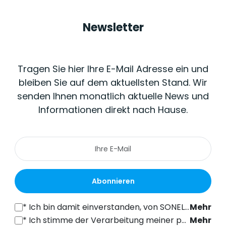
Newsletter
Tragen Sie hier Ihre E-Mail Adresse ein und
bleiben Sie auf dem aktuellsten Stand. Wir
senden Ihnen monatlich aktuelle News und
Informationen direkt nach Hause.
Abonnieren
*
Ich bin damit einverstanden, von SONEL S.A. mit Sitz in der ul. Wokulskiego 11, 58-100 Świdnica, kommerzielle Informationen auf elektronischem Wege (an die angegebene E-Mail-Adresse) zu Marketingzwecken gemäß Art. 398 des Gesetzes vom 12. Juli 2024 über das Recht der elektronischen Kommunikation zu erhalten.
Mehr
*
Ich stimme der Verarbeitung meiner personenbezogenen Daten (E-Mail-Adresse) durch SONEL S.A. mit Sitz in ul. Wokulskiego 11, 58-100 Świdnica, zum Zwecke des Versands eines Newsletters mit kommerziellen und marketingbezogenen Informationen gemäß Art. 6 Abs. 1 Buchstabe a) der Datenschutz-Grundverordnung (DSGVO).
Mehr