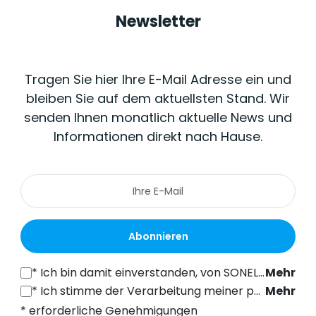
Newsletter
Tragen Sie hier Ihre E-Mail Adresse ein und
bleiben Sie auf dem aktuellsten Stand. Wir
senden Ihnen monatlich aktuelle News und
Informationen direkt nach Hause.
Abonnieren
*
Ich bin damit einverstanden, von SONEL S.A. mit Sitz in der ul. Wokulskiego 11, 58-100 Świdnica, kommerzielle Informationen auf elektronischem Wege (an die angegebene E-Mail-Adresse) zu Marketingzwecken gemäß Art. 398 des Gesetzes vom 12. Juli 2024 über das Recht der elektronischen Kommunikation zu erhalten.
Mehr
*
Ich stimme der Verarbeitung meiner personenbezogenen Daten (E-Mail-Adresse) durch SONEL S.A. mit Sitz in ul. Wokulskiego 11, 58-100 Świdnica, zum Zwecke des Versands eines Newsletters mit kommerziellen und marketingbezogenen Informationen gemäß Art. 6 Abs. 1 Buchstabe a) der Datenschutz-Grundverordnung (DSGVO).
Mehr
* erforderliche Genehmigungen