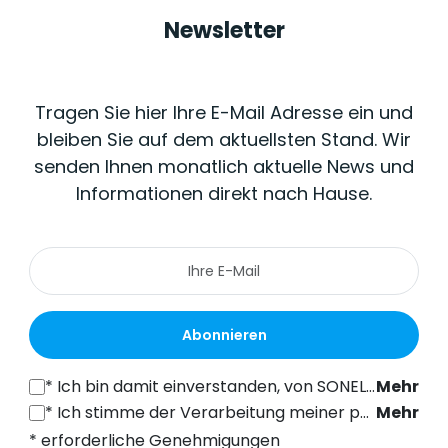
Newsletter
Tragen Sie hier Ihre E-Mail Adresse ein und
bleiben Sie auf dem aktuellsten Stand. Wir
senden Ihnen monatlich aktuelle News und
Informationen direkt nach Hause.
Abonnieren
*
Ich bin damit einverstanden, von SONEL S.A. mit Sitz in der ul. Wokulskiego 11, 58-100 Świdnica, kommerzielle Informationen auf elektronischem Wege (an die angegebene E-Mail-Adresse) zu Marketingzwecken gemäß Art. 398 des Gesetzes vom 12. Juli 2024 über das Recht der elektronischen Kommunikation zu erhalten.
Mehr
*
Ich stimme der Verarbeitung meiner personenbezogenen Daten (E-Mail-Adresse) durch SONEL S.A. mit Sitz in ul. Wokulskiego 11, 58-100 Świdnica, zum Zwecke des Versands eines Newsletters mit kommerziellen und marketingbezogenen Informationen gemäß Art. 6 Abs. 1 Buchstabe a) der Datenschutz-Grundverordnung (DSGVO).
Mehr
* erforderliche Genehmigungen