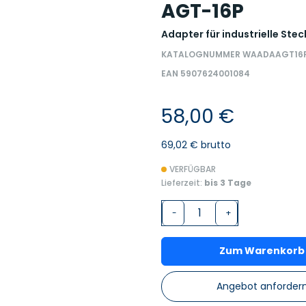
AGT-16P
Adapter für industrielle Ste
KATALOGNUMMER WAADAAGT16
EAN 5907624001084
58,00 €
69,02 € brutto
VERFÜGBAR
Lieferzeit:
bis 3 Tage
-
+
Zum Warenkorb
Angebot anforder