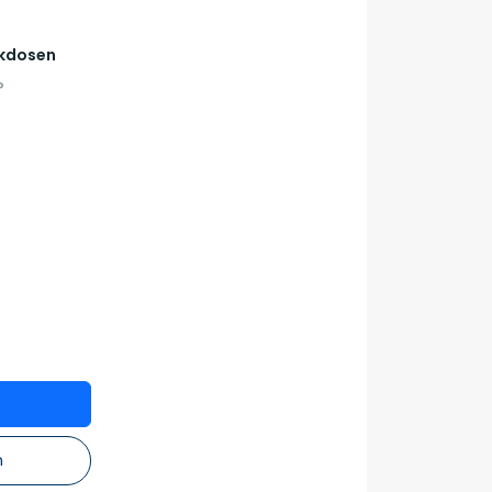
ckdosen
P
n