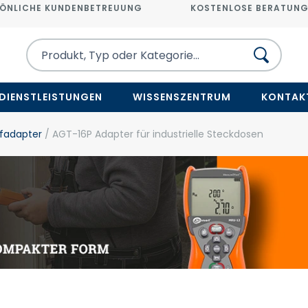
ÖNLICHE KUNDENBETREUUNG
KOSTENLOSE BERATUN
DIENSTLEISTUNGEN
WISSENSZENTRUM
KONTAK
fadapter
/ AGT-16P Adapter für industrielle Steckdosen