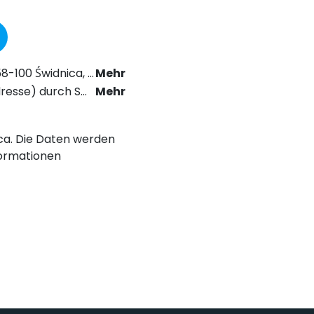
as Recht der elektronischen Kommunikation zu erhalten.
Mehr
chstabe a) der Datenschutz-Grundverordnung (DSGVO).
Mehr
nica. Die Daten werden
ormationen