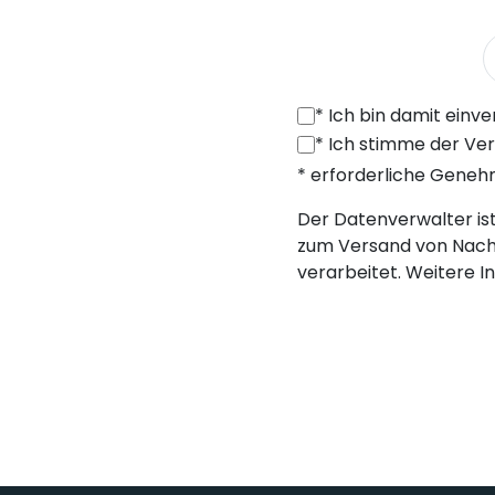
*
Ich bin damit einverstanden, von SONEL S.A. mit Sitz in der ul. 
*
Ich stimme der Verarbeitung meiner personenbezogenen Daten (E-Mail
* erforderliche Gene
Der Datenverwalter ist 
zum Versand von Nach
verarbeitet. Weitere I