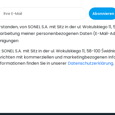
Abonnieren
Wokulskiego 11, 58-100 Świdnica, kommerzielle Informationen auf elektronischem Wege (an die angegebene E-Mail-Adresse) zu Marketingzwecken gemäß Art. 398 des Gesetzes vom 12. Juli 2024 über d
-Adresse) durch SONEL S.A. mit Sitz in ul. Wokulskiego 11, 58-100 Świdnica, zum Zwecke des Versands eines Newsletters mit kommerziellen und marketingbezogenen Informationen gemäß Art. 6 Abs. 1 Bu
hmigungen
SONEL S.A. mit Sitz in der ul. Wokulskiego 11, 58-100 Świd
richten mit kommerziellen und marketingbezogenen Inf
nformationen finden Sie in unserer
Datenschutzerklärung
.