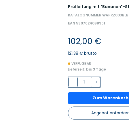
Prüfleitung mit "Bananen"-St
KATALOGNUMMER WAPRZ003BLB
EAN 5907624098961
102,00 €
121,38 € brutto
VERFÜGBAR
Lieferzeit:
bis 3 Tage
-
+
Zum Warenkorb
Angebot anforder