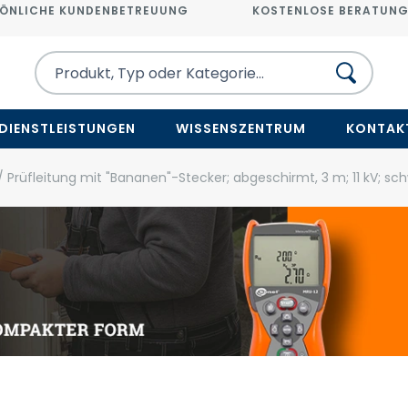
ÖNLICHE KUNDENBETREUUNG
KOSTENLOSE BERATUN
DIENSTLEISTUNGEN
WISSENSZENTRUM
KONTAK
/ Prüfleitung mit "Bananen"-Stecker; abgeschirmt, 3 m; 11 kV; sc