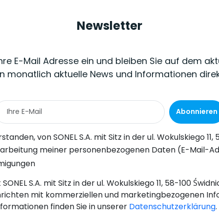
Newsletter
Ihre E-Mail Adresse ein und bleiben Sie auf dem akt
n monatlich aktuelle News und Informationen dire
Abonnieren
Wokulskiego 11, 58-100 Świdnica, kommerzielle Informationen auf elektronischem Wege (an die angegebene E-Mail-Adresse) zu Marketingzwecken gemäß Art. 398 des Gesetzes vom 12. Juli 2024 über d
-Adresse) durch SONEL S.A. mit Sitz in ul. Wokulskiego 11, 58-100 Świdnica, zum Zwecke des Versands eines Newsletters mit kommerziellen und marketingbezogenen Informationen gemäß Art. 6 Abs. 1 Bu
hmigungen
SONEL S.A. mit Sitz in der ul. Wokulskiego 11, 58-100 Świd
richten mit kommerziellen und marketingbezogenen Inf
nformationen finden Sie in unserer
Datenschutzerklärung
.