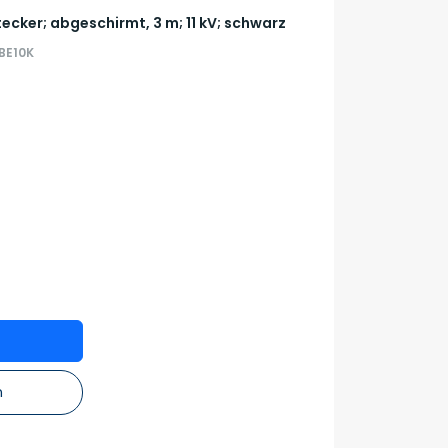
ecker; abgeschirmt, 3 m; 11 kV; schwarz
BE10K
n