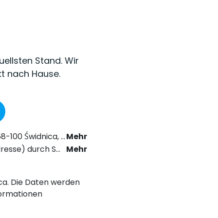
uellsten Stand. Wir
kt nach Hause.
as Recht der elektronischen Kommunikation zu erhalten.
Mehr
chstabe a) der Datenschutz-Grundverordnung (DSGVO).
Mehr
nica. Die Daten werden
ormationen