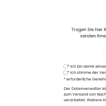
Tragen Sie hier 
senden Ihne
*
Ich bin damit einverstanden, von SONEL S.A. mit Sitz in der ul. 
*
Ich stimme der Verarbeitung meiner personenbezogenen Daten (E-Mail
* erforderliche Gene
Der Datenverwalter ist 
zum Versand von Nach
verarbeitet. Weitere I