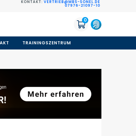
KONTAKT:
VERTRIEB@MBS-SONEL.DE
G
07976-21097-10
0
AKT
TRAININGSZENTRUM