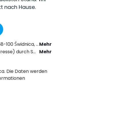
kt nach Hause.
as Recht der elektronischen Kommunikation zu erhalten.
Mehr
chstabe a) der Datenschutz-Grundverordnung (DSGVO).
Mehr
nica. Die Daten werden
ormationen