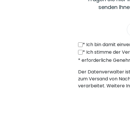
senden Ihne
*
Ich bin damit einverstanden, von SONEL S.A. mit Sitz in der ul. 
*
Ich stimme der Verarbeitung meiner personenbezogenen Daten (E-Mail
* erforderliche Gene
Der Datenverwalter ist 
zum Versand von Nach
verarbeitet. Weitere I