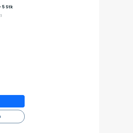
 5 Stk
1
n