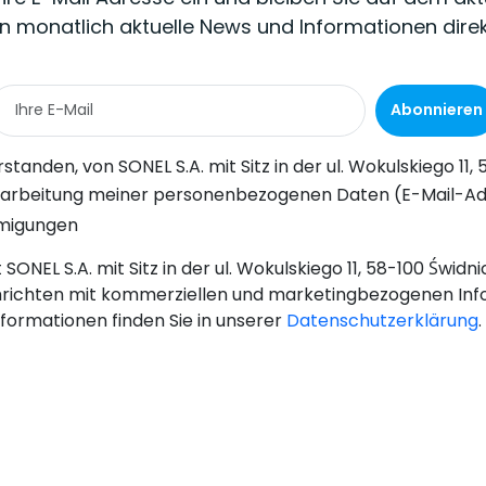
n monatlich aktuelle News und Informationen dire
Abonnieren
Wokulskiego 11, 58-100 Świdnica, kommerzielle Informationen auf elektronischem Wege (an die angegebene E-Mail-Adresse) zu Marketingzwecken gemäß Art. 398 des Gesetzes vom 12. Juli 2024 über d
-Adresse) durch SONEL S.A. mit Sitz in ul. Wokulskiego 11, 58-100 Świdnica, zum Zwecke des Versands eines Newsletters mit kommerziellen und marketingbezogenen Informationen gemäß Art. 6 Abs. 1 Bu
hmigungen
SONEL S.A. mit Sitz in der ul. Wokulskiego 11, 58-100 Świd
richten mit kommerziellen und marketingbezogenen Inf
nformationen finden Sie in unserer
Datenschutzerklärung
.