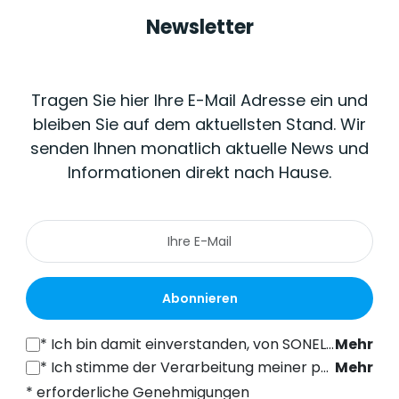
Newsletter
Tragen Sie hier Ihre E-Mail Adresse ein und
bleiben Sie auf dem aktuellsten Stand. Wir
senden Ihnen monatlich aktuelle News und
Informationen direkt nach Hause.
Abonnieren
*
Ich bin damit einverstanden, von SONEL S.A. mit Sitz in der ul. Wokulskiego 11, 58-100 Świdnica, kommerzielle Informationen auf elektronischem Wege (an die angegebene E-Mail-Adresse) zu Marketingzwecken gemäß Art. 398 des Gesetzes vom 12. Juli 2024 über das Recht der elektronischen Kommunikation zu erhalten.
Mehr
*
Ich stimme der Verarbeitung meiner personenbezogenen Daten (E-Mail-Adresse) durch SONEL S.A. mit Sitz in ul. Wokulskiego 11, 58-100 Świdnica, zum Zwecke des Versands eines Newsletters mit kommerziellen und marketingbezogenen Informationen gemäß Art. 6 Abs. 1 Buchstabe a) der Datenschutz-Grundverordnung (DSGVO).
Mehr
* erforderliche Genehmigungen