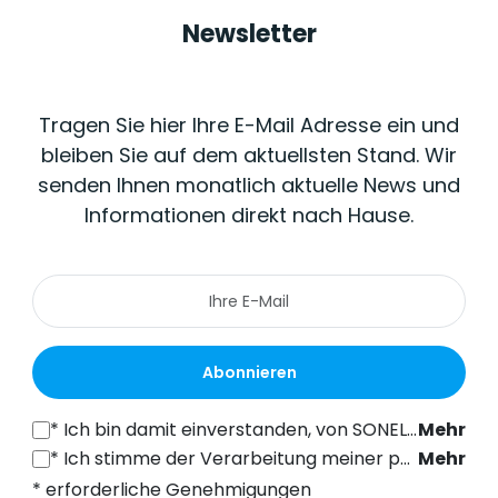
Newsletter
Tragen Sie hier Ihre E-Mail Adresse ein und
bleiben Sie auf dem aktuellsten Stand. Wir
senden Ihnen monatlich aktuelle News und
Informationen direkt nach Hause.
Abonnieren
*
Ich bin damit einverstanden, von SONEL S.A. mit Sitz in der ul. Wokulskiego 11, 58-100 Świdnica, kommerzielle Informationen auf elektronischem Wege (an die angegebene E-Mail-Adresse) zu Marketingzwecken gemäß Art. 398 des Gesetzes vom 12. Juli 2024 über das Recht der elektronischen Kommunikation zu erhalten.
Mehr
*
Ich stimme der Verarbeitung meiner personenbezogenen Daten (E-Mail-Adresse) durch SONEL S.A. mit Sitz in ul. Wokulskiego 11, 58-100 Świdnica, zum Zwecke des Versands eines Newsletters mit kommerziellen und marketingbezogenen Informationen gemäß Art. 6 Abs. 1 Buchstabe a) der Datenschutz-Grundverordnung (DSGVO).
Mehr
* erforderliche Genehmigungen