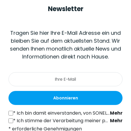
Newsletter
Tragen Sie hier Ihre E-Mail Adresse ein und
bleiben Sie auf dem aktuellsten Stand. Wir
senden Ihnen monatlich aktuelle News und
Informationen direkt nach Hause.
Abonnieren
*
Ich bin damit einverstanden, von SONEL S.A. mit Sitz in der ul. Wokulskiego 11, 58-100 Świdnica, kommerzielle Informationen auf elektronischem Wege (an die angegebene E-Mail-Adresse) zu Marketingzwecken gemäß Art. 398 des Gesetzes vom 12. Juli 2024 über das Recht der elektronischen Kommunikation zu erhalten.
Mehr
*
Ich stimme der Verarbeitung meiner personenbezogenen Daten (E-Mail-Adresse) durch SONEL S.A. mit Sitz in ul. Wokulskiego 11, 58-100 Świdnica, zum Zwecke des Versands eines Newsletters mit kommerziellen und marketingbezogenen Informationen gemäß Art. 6 Abs. 1 Buchstabe a) der Datenschutz-Grundverordnung (DSGVO).
Mehr
* erforderliche Genehmigungen