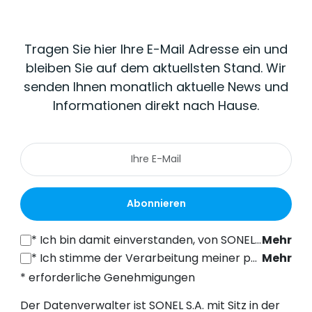
Tragen Sie hier Ihre E-Mail Adresse ein und
bleiben Sie auf dem aktuellsten Stand. Wir
senden Ihnen monatlich aktuelle News und
Informationen direkt nach Hause.
Abonnieren
*
Ich bin damit einverstanden, von SONEL S.A. mit Sitz in der ul. Wokulskiego 11, 58-100 Świdnica, kommerzielle Informationen auf elektronischem Wege (an die angegebene E-Mail-Adresse) zu Marketingzwecken gemäß Art. 398 des Gesetzes vom 12. Juli 2024 über das Recht der elektronischen Kommunikation zu erhalten.
Mehr
*
Ich stimme der Verarbeitung meiner personenbezogenen Daten (E-Mail-Adresse) durch SONEL S.A. mit Sitz in ul. Wokulskiego 11, 58-100 Świdnica, zum Zwecke des Versands eines Newsletters mit kommerziellen und marketingbezogenen Informationen gemäß Art. 6 Abs. 1 Buchstabe a) der Datenschutz-Grundverordnung (DSGVO).
Mehr
* erforderliche Genehmigungen
Der Datenverwalter ist SONEL S.A. mit Sitz in der