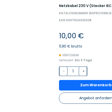
Netzkabel 230 V (Stecker IEC
KATALOGNUMMER WAPRZ1X8BLIE
EAN 5907624023628
10,00 €
11,90 € brutto
VERFÜGBAR
Lieferzeit:
bis 3 Tage
-
+
Zum Warenkorb
Angebot anforder