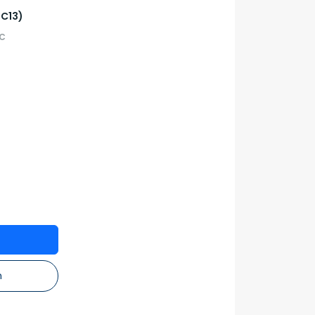
 C13)
C
n