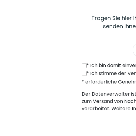
Tragen Sie hier 
senden Ihne
*
Ich bin damit einverstanden, von SONEL S.A. mit Sitz in der ul. 
*
Ich stimme der Verarbeitung meiner personenbezogenen Daten (E-Mail
* erforderliche Gene
Der Datenverwalter ist 
zum Versand von Nach
verarbeitet. Weitere I