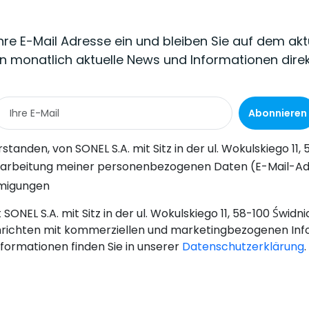
Ihre E-Mail Adresse ein und bleiben Sie auf dem akt
n monatlich aktuelle News und Informationen dire
Abonnieren
Wokulskiego 11, 58-100 Świdnica, kommerzielle Informationen auf elektronischem Wege (an die angegebene E-Mail-Adresse) zu Marketingzwecken gemäß Art. 398 des Gesetzes vom 12. Juli 2024 über d
-Adresse) durch SONEL S.A. mit Sitz in ul. Wokulskiego 11, 58-100 Świdnica, zum Zwecke des Versands eines Newsletters mit kommerziellen und marketingbezogenen Informationen gemäß Art. 6 Abs. 1 Bu
hmigungen
SONEL S.A. mit Sitz in der ul. Wokulskiego 11, 58-100 Świd
richten mit kommerziellen und marketingbezogenen Inf
nformationen finden Sie in unserer
Datenschutzerklärung
.