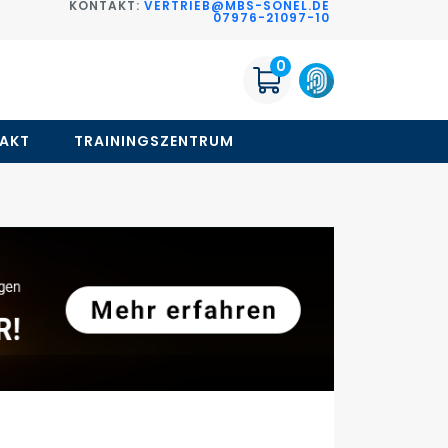
KONTAKT:
VERTRIEB@MBS-SONEL.DE
G
07976-21097-10
0
AKT
TRAININGSZENTRUM