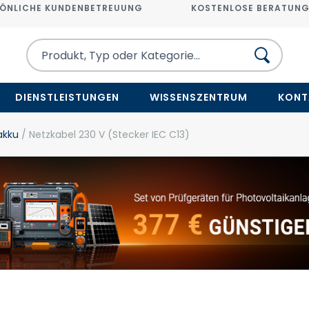
ÖNLICHE KUNDENBETREUUNG
KOSTENLOSE BERATUN
DIENSTLEISTUNGEN
WISSENSZENTRUM
KONT
akku
/ Netzkabel 230 V (Stecker IEC C13)