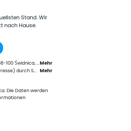
uellsten Stand. Wir
kt nach Hause.
as Recht der elektronischen Kommunikation zu erhalten.
Mehr
chstabe a) der Datenschutz-Grundverordnung (DSGVO).
Mehr
nica. Die Daten werden
ormationen