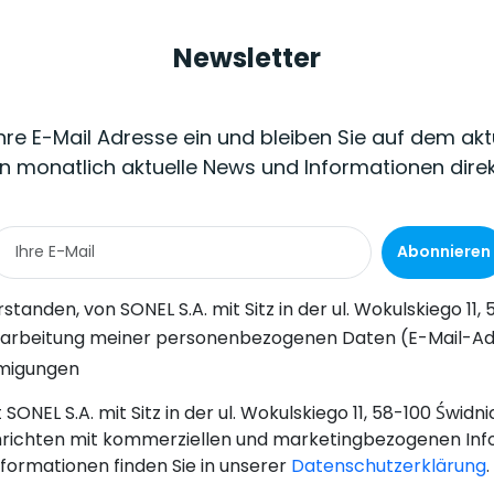
Newsletter
Ihre E-Mail Adresse ein und bleiben Sie auf dem akt
n monatlich aktuelle News und Informationen dire
Abonnieren
Wokulskiego 11, 58-100 Świdnica, kommerzielle Informationen auf elektronischem Wege (an die angegebene E-Mail-Adresse) zu Marketingzwecken gemäß Art. 398 des Gesetzes vom 12. Juli 2024 über d
-Adresse) durch SONEL S.A. mit Sitz in ul. Wokulskiego 11, 58-100 Świdnica, zum Zwecke des Versands eines Newsletters mit kommerziellen und marketingbezogenen Informationen gemäß Art. 6 Abs. 1 Bu
hmigungen
SONEL S.A. mit Sitz in der ul. Wokulskiego 11, 58-100 Świd
richten mit kommerziellen und marketingbezogenen Inf
nformationen finden Sie in unserer
Datenschutzerklärung
.