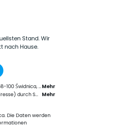
uellsten Stand. Wir
kt nach Hause.
as Recht der elektronischen Kommunikation zu erhalten.
Mehr
chstabe a) der Datenschutz-Grundverordnung (DSGVO).
Mehr
nica. Die Daten werden
ormationen