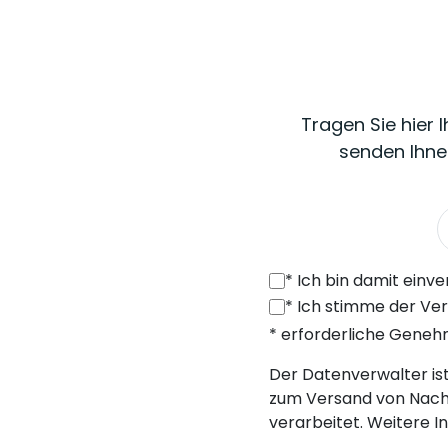
Tragen Sie hier 
senden Ihne
*
Ich bin damit einverstanden, von SONEL S.A. mit Sitz in der ul. 
*
Ich stimme der Verarbeitung meiner personenbezogenen Daten (E-Mail
* erforderliche Gene
Der Datenverwalter ist 
zum Versand von Nach
verarbeitet. Weitere I