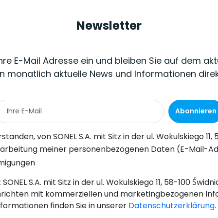
Newsletter
Ihre E-Mail Adresse ein und bleiben Sie auf dem akt
n monatlich aktuelle News und Informationen dire
Abonnieren
Wokulskiego 11, 58-100 Świdnica, kommerzielle Informationen auf elektronischem Wege (an die angegebene E-Mail-Adresse) zu Marketingzwecken gemäß Art. 398 des Gesetzes vom 12. Juli 2024 über d
-Adresse) durch SONEL S.A. mit Sitz in ul. Wokulskiego 11, 58-100 Świdnica, zum Zwecke des Versands eines Newsletters mit kommerziellen und marketingbezogenen Informationen gemäß Art. 6 Abs. 1 Bu
hmigungen
SONEL S.A. mit Sitz in der ul. Wokulskiego 11, 58-100 Świd
richten mit kommerziellen und marketingbezogenen Inf
nformationen finden Sie in unserer
Datenschutzerklärung
.