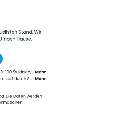
uellsten Stand. Wir
kt nach Hause.
as Recht der elektronischen Kommunikation zu erhalten.
Mehr
chstabe a) der Datenschutz-Grundverordnung (DSGVO).
Mehr
nica. Die Daten werden
ormationen