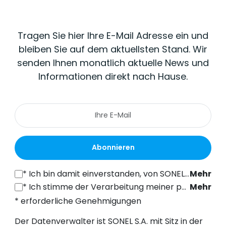
Tragen Sie hier Ihre E-Mail Adresse ein und
bleiben Sie auf dem aktuellsten Stand. Wir
senden Ihnen monatlich aktuelle News und
Informationen direkt nach Hause.
Abonnieren
*
Ich bin damit einverstanden, von SONEL S.A. mit Sitz in der ul. Wokulskiego 11, 58-100 Świdnica, kommerzielle Informationen auf elektronischem Wege (an die angegebene E-Mail-Adresse) zu Marketingzwecken gemäß Art. 398 des Gesetzes vom 12. Juli 2024 über das Recht der elektronischen Kommunikation zu erhalten.
Mehr
*
Ich stimme der Verarbeitung meiner personenbezogenen Daten (E-Mail-Adresse) durch SONEL S.A. mit Sitz in ul. Wokulskiego 11, 58-100 Świdnica, zum Zwecke des Versands eines Newsletters mit kommerziellen und marketingbezogenen Informationen gemäß Art. 6 Abs. 1 Buchstabe a) der Datenschutz-Grundverordnung (DSGVO).
Mehr
* erforderliche Genehmigungen
Der Datenverwalter ist SONEL S.A. mit Sitz in der