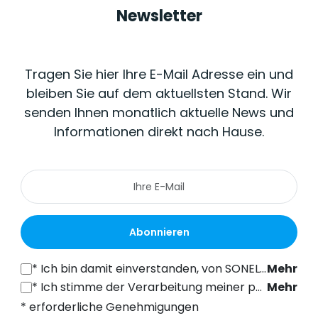
Newsletter
Tragen Sie hier Ihre E-Mail Adresse ein und
bleiben Sie auf dem aktuellsten Stand. Wir
senden Ihnen monatlich aktuelle News und
Informationen direkt nach Hause.
Abonnieren
*
Ich bin damit einverstanden, von SONEL S.A. mit Sitz in der ul. Wokulskiego 11, 58-100 Świdnica, kommerzielle Informationen auf elektronischem Wege (an die angegebene E-Mail-Adresse) zu Marketingzwecken gemäß Art. 398 des Gesetzes vom 12. Juli 2024 über das Recht der elektronischen Kommunikation zu erhalten.
Mehr
*
Ich stimme der Verarbeitung meiner personenbezogenen Daten (E-Mail-Adresse) durch SONEL S.A. mit Sitz in ul. Wokulskiego 11, 58-100 Świdnica, zum Zwecke des Versands eines Newsletters mit kommerziellen und marketingbezogenen Informationen gemäß Art. 6 Abs. 1 Buchstabe a) der Datenschutz-Grundverordnung (DSGVO).
Mehr
* erforderliche Genehmigungen