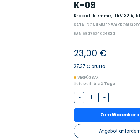
K-09
Krokodilklemme, 11 kV 32 A, b
KATALOGNUMMER WAKROBU32K
EAN 5907624024830
23,00 €
27,37 € brutto
VERFÜGBAR
Lieferzeit:
bis 3 Tage
-
+
Zum Warenkorb
Angebot anforder