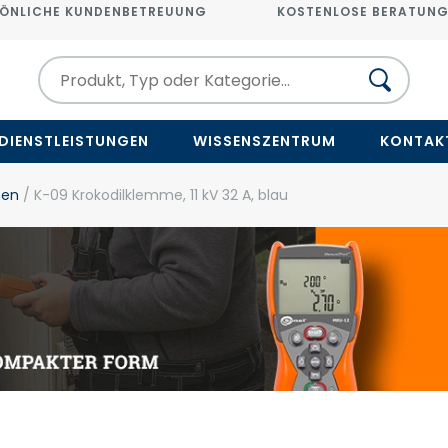
ÖNLICHE KUNDENBETREUUNG
KOSTENLOSE BERATUN
DIENSTLEISTUNGEN
WISSENSZENTRUM
KONTAK
men
/ K-09 Krokodilklemme, 11 kV 32 A, blau