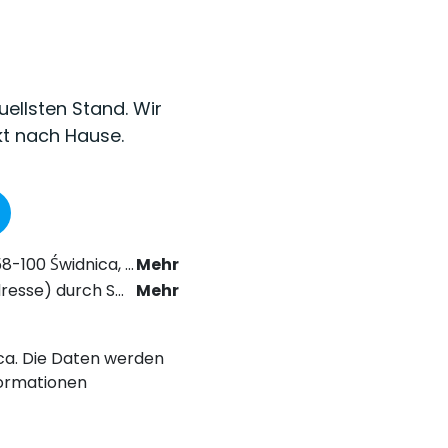
uellsten Stand. Wir
kt nach Hause.
as Recht der elektronischen Kommunikation zu erhalten.
Mehr
chstabe a) der Datenschutz-Grundverordnung (DSGVO).
Mehr
nica. Die Daten werden
ormationen