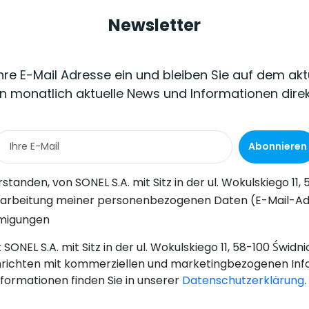
Newsletter
Ihre E-Mail Adresse ein und bleiben Sie auf dem akt
n monatlich aktuelle News und Informationen dire
Abonnieren
Wokulskiego 11, 58-100 Świdnica, kommerzielle Informationen auf elektronischem Wege (an die angegebene E-Mail-Adresse) zu Marketingzwecken gemäß Art. 398 des Gesetzes vom 12. Juli 2024 über d
-Adresse) durch SONEL S.A. mit Sitz in ul. Wokulskiego 11, 58-100 Świdnica, zum Zwecke des Versands eines Newsletters mit kommerziellen und marketingbezogenen Informationen gemäß Art. 6 Abs. 1 Bu
hmigungen
SONEL S.A. mit Sitz in der ul. Wokulskiego 11, 58-100 Świd
richten mit kommerziellen und marketingbezogenen Inf
nformationen finden Sie in unserer
Datenschutzerklärung
.