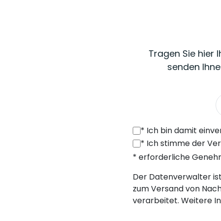
Tragen Sie hier 
senden Ihne
*
Ich bin damit einverstanden, von SONEL S.A. mit Sitz in der ul. 
*
Ich stimme der Verarbeitung meiner personenbezogenen Daten (E-Mail
* erforderliche Gene
Der Datenverwalter ist 
zum Versand von Nach
verarbeitet. Weitere I